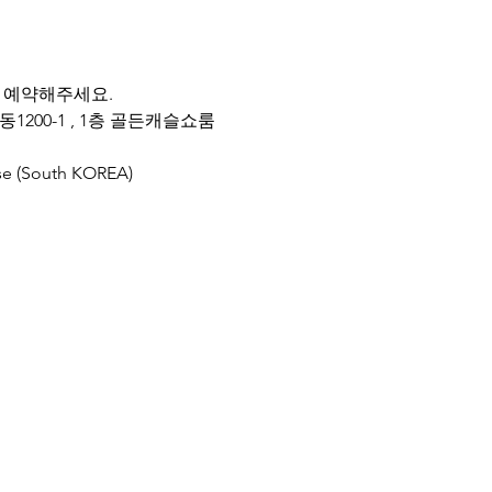
 예약해주세요.
200-1 , 1층 골든캐슬쇼룸
ise (South KOREA)
분양 #일산애견분양 #일산강아지분양 #일
티푸전문견사 #말티푸브리더 #말티푸켄
maltipoosofinstagram #maltipooforsa
견분양 #서초강아지분양 #청담강아지분양