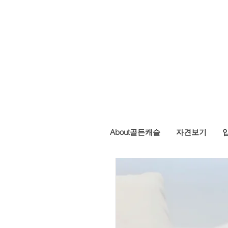
ASTLE KENNEL
About골든캐슬
자견보기