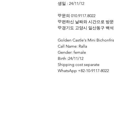
생일 : 24/11/12
💛문의 010.9117.8022
💛편하신 날짜와 시간으로 방문
💛경기도 고양시 일산동구 백석동1
Golden Castle's Mini Bichonfr
Call Name: Ralla
Gender: female
Birth :24/11/12
Shipping cost separate
WhatsApp +82-10-9117-8022
#말티푸 #아기말티푸 #말티푸
산말티푸분양 #말티푸견사 #말
넬 #말티푸그
램 #maltipoo #maltipoopuppy #
le #김포강아지분양 #강남애
#koreamaltipoo