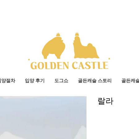
입양절차
입양 후기
도그쇼
골든캐슬 스토리
골든캐
랄라