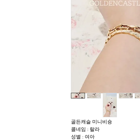
골든캐슬 미니비숑
콜네임 : 랄라
성별 : 여아