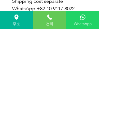
Shipping cost separate
WhatsApp +82-10-9117-8022
루비|파티포메라니안분양|골든캐
주소
전화
WhatsApp
슬포메라니안전문견사
#오렌지포메라니안#오렌지세이블
포메라니안 #포메라니안분양 #오
렌지포메분양 #포메전문견사
#오렌지포메라니안분양 #포메라
니안견사 #포메전문견사 #포메브
리더 #포메라니안전문견사
#pomeranianforsale
#creampomeranian #koreapomer
anian
골든캐슬켄넬쇼룸 대표 : 김현지
경기도 고양시 일산동구 강송로 113번길 54-9, 1층