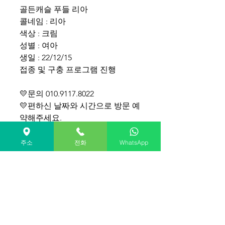
골든캐슬 푸들 리아
콜네임 : 리아
색상 : 크림
성별 : 여아
생일 : 22/12/15
접종 및 구충 프로그램 진행
💛문의 010.9117.8022
💛편하신 날짜와 시간으로 방문 예
약해주세요.
Golden Castle's Poodle +
주소
전화
WhatsApp
Bichon for sale(South KOREA)
Call Name: LIA
Gender: Female
Age: 2.5months
Shipping cost separate
WhatsApp +82-10-9117-8022