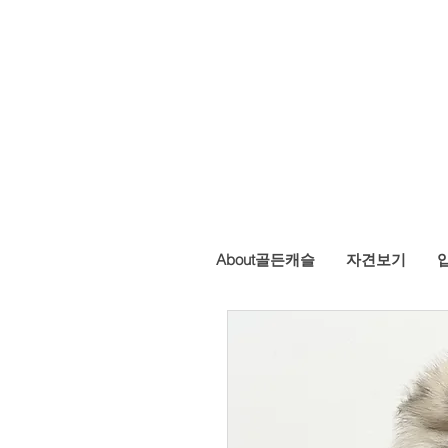
ASTLE KENNEL
About골든캐슬
자견보기