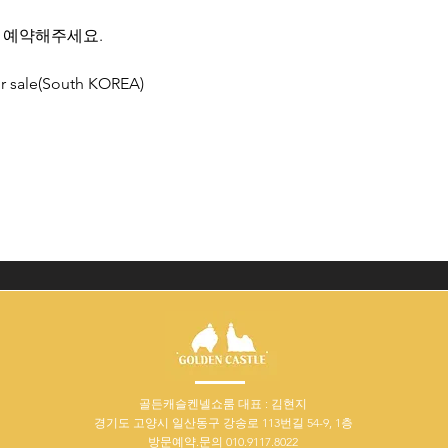
 예약해주세요.
r sale(South KOREA)
골든캐슬켄넬쇼룸 대표 : 김현지
경기도 고양시 일산동구 강송로 113번길 54-9, 1층
방문예약.문의 010.9117.8022