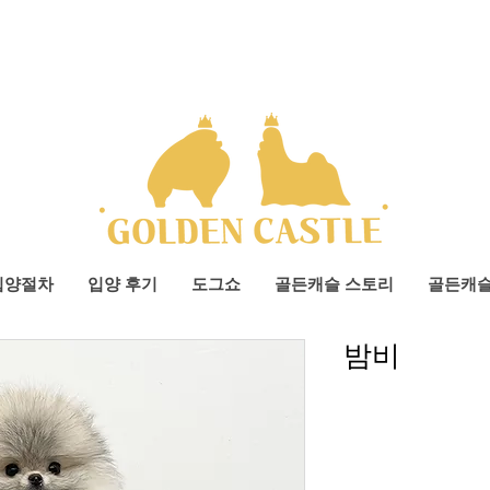
입양절차
입양 후기
도그쇼
골든캐슬 스토리
골든캐
밤비