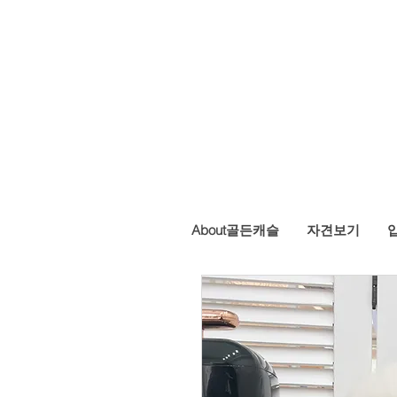
ASTLE KENNEL
About골든캐슬
자견보기