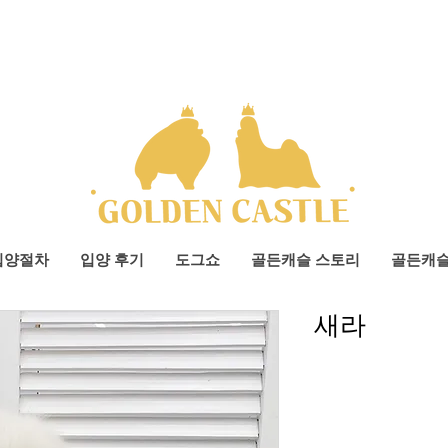
입양절차
입양 후기
도그쇼
골든캐슬 스토리
골든캐
새라