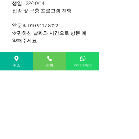
생일 : 22/10/14
접종 및 구충 프로그램 진행
💛문의 010.9117.8022
💛편하신 날짜와 시간으로 방문 예
약해주세요.
Golden Castle's pomeranian for
sale(South KOREA)
주소
전화
WhatsApp
Call Name: Wid
Gender: Male
Birth : 10/14/2022
Shipping cost separate
WhatsApp +82-10-9117-8022
골든캐슬켄넬쇼룸 대표 : 김현지