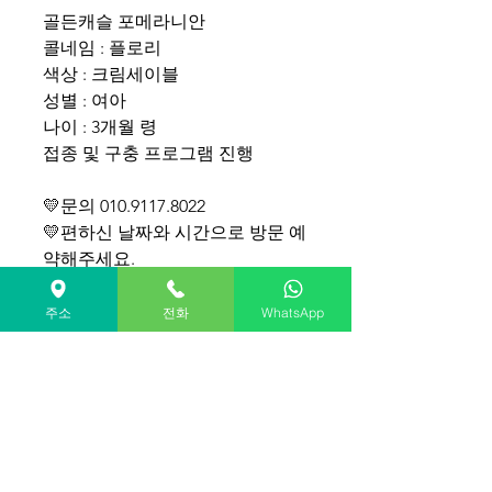
골든캐슬 포메라니안
콜네임 : 플로리
색상 : 크림세이블
성별 : 여아
나이 : 3개월 령
접종 및 구충 프로그램 진행
💛문의 010.9117.8022
💛편하신 날짜와 시간으로 방문 예
약해주세요.
Golden Castle's pomeranian for
주소
전화
WhatsApp
sale(South KOREA)
Call Name: Flory
Gender: female
Age: 3 months old
Shipping cost separate
WhatsApp +82-10-9117-8022